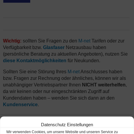
Wichtig:
sollten Sie Fragen zu den
M-net
Tarifen oder zur
Verfügbarkeit bzw.
Glasfaser
Netzausbau haben
(persönliche Beratung zu aktuellen Angeboten), nutzen Sie
diese Kontaktmöglichkeiten
für Neukunden.
Sollten Sie eine Störung Ihres
M-net
Anschlusses haben
bzw. Fragen zur Rechnung oder ähnliches, können wir als
unabhängiger Vertriebspartner Ihnen
NICHT weiterhelfen
,
da wir keinen oder nur eingeschränkten Zugriff auf
Kundendaten haben – wenden Sie sich dann an den
Kundenservice
.
Datenschutz Einstellungen
Wir verwenden Cookies, um unsere Website und unseren Service zu