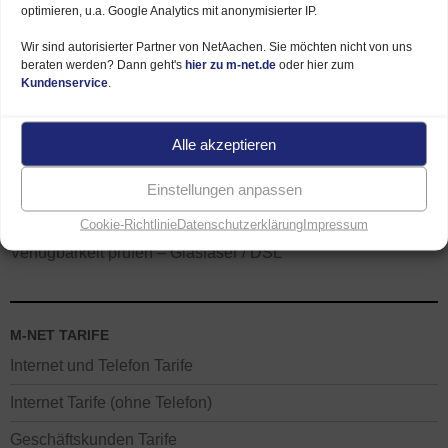
optimieren, u.a. Google Analytics mit anonymisierter IP.
Wir sind autorisierter Partner von NetAachen. Sie möchten nicht von uns
beraten werden? Dann geht's
hier zu m-net.de
oder hier zum
Kundenservice
.
Alle akzeptieren
EMPFEHLUNG UND AKTUELLES
M-net Tarife im Überblick
Einstellungen anpassen
M-net Angebote – hier sparen
Cookie-Richtlinie
Datenschutzerklärung
Impressum
Verfügbarkeit prüfen – Glasfaser / DSL
M-NET TARIFE
Internet und Telefon Tarife
Internet Tarife (ohne Telefon)
Geschäftskunden Tarife