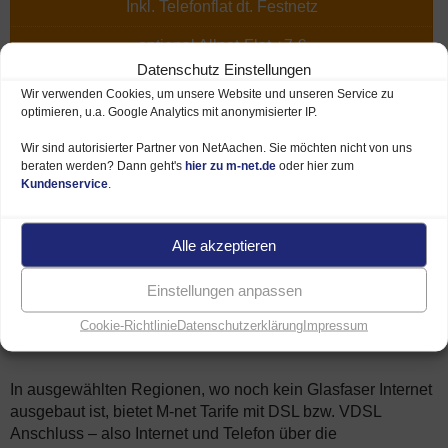
Inkl. Telefonflat dt. Festnetz
optional Allnet-Flat +7 €
Datenschutz Einstellungen
Inkl. HomeBox Standard
Wir verwenden Cookies, um unsere Website und unseren Service zu
optimieren, u.a. Google Analytics mit anonymisierter IP.
TVplus optional
5 €
mtl.
Wir sind autorisierter Partner von NetAachen. Sie möchten nicht von uns
29,90 € Bereitstellung
beraten werden? Dann geht's
hier zu m-net.de
oder hier zum
Kundenservice
.
120 € Onlinevorteil
Maximale Internet-Bandbreite
Alle akzeptieren
Einstellungen anpassen
Mehr Informationen
Cookie-Richtlinie
Datenschutzerklärung
Impressum
In ausgewählten Regionen, wo noch kein Glasfaser Internet
ausgebaut ist, bietet M-net Tarife mit DSL bzw. VDSL
Anschluss – also Internet und Telefon über die