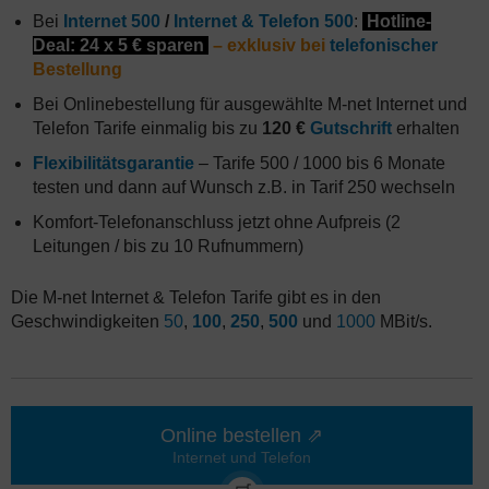
Bei
Internet 500
/
Internet & Telefon 500
:
Hotline-
Deal: 24 x 5 € sparen
– exklusiv bei
telefonischer
Bestellung
Bei Onlinebestellung für ausgewählte M-net Internet und
Telefon Tarife einmalig bis zu
120 €
Gutschrift
erhalten
Flexibilitätsgarantie
– Tarife 500 / 1000 bis 6 Monate
testen und dann auf Wunsch z.B. in Tarif 250 wechseln
Komfort-Telefonanschluss jetzt ohne Aufpreis (2
Leitungen / bis zu 10 Rufnummern)
Die M-net Internet & Telefon Tarife gibt es in den
Geschwindigkeiten
50
,
100
,
250
,
500
und
1000
MBit/s.
Online bestellen ⇗
Internet und Telefon