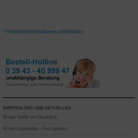
*Für alle Angebote M-net Internet und Telefon mit Preisvorteil gilt
* Fußnoteninformationen einblenden
eine Mindestvertragslaufzeit von 24 Monaten. Alternativ gibt es die
M-net Internet & Telefon Tarife auch ohne Vertragslaufzeit
(monatlich kündbar) – hier gelten abweichende Preise.
Flexibilitätsgarantie sowie besonders günstige Preise für den
Glasfaser Internet Anschluss nur im direkten Ausbaugebiet
München, Augsburg, Erlangen und Würzburg. In den restlichen
Orten des M-net Ausbaugebietes gilt ein abweichender Regio-
Preis. Alle Neukunden-Aktionen mit Rabatten gelten nur, wenn in
den letzten 6 Monaten kein M-net Anschluss vorhanden war. Der
Onlinevorteil gilt nicht in M-net Shops.
EMPFEHLUNG UND AKTUELLES
M-net Tarife im Überblick
M-net Angebote – hier sparen