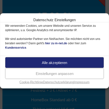
17,90 €*
Datenschutz Einstellungen
42,90 €*
Wir verwenden Cookies, um unsere Website und unseren Service zu
optimieren, u.a. Google Analytics mit anonymisierter IP.
je Monat
Wir sind autorisierter Partner von NetAachen. Sie möchten nicht von uns
beraten werden? Dann geht's
hier zu m-net.de
oder hier zum
Kundenservice
.
Aktionspreis 6 Monate
17,90 €*
18 Monate nur 37,90 €*
Alle akzeptieren
Download
bis 100 MBit/s
Einstellungen anpassen
Upload bis 40 MBit/s
Cookie-Richtlinie
Datenschutzerklärung
Impressum
optional Telefon-Flat
Festnetz + 3 € / Allnet + 7 €
HomeBox Standard ab 0 €