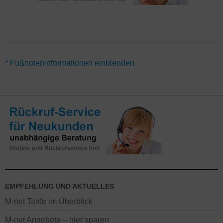
*Für alle Aktionen gilt eine Mindestvertragslaufzeit von 24
* Fußnoteninformationen einblenden
Monaten. Alternativ gibt es den Tarif M-net Internet & Telefon 50
auch ohne Vertragslaufzeit (monatlich kündbar) – hier gelten
abweichende Angebote. Besonders günstige Preise für den
Highspeed Glasfaseranschluss nur im direkten Ausbaugebiet
München, Augsburg, Erlangen und Würzburg. In den restlichen
Orten des M-net Ausbaugebietes gilt teilweise ein abweichender
Regio-Preis. Alle Neukunden-Aktionen mit Rabatten gelten nur,
wenn in den letzten 6 Monaten kein M-net Anschluss vorhanden
war. Der Onlinevorteil gilt nicht in M-net Shops.
EMPFEHLUNG UND AKTUELLES
M-net Tarife im Überblick
M-net Angebote – hier sparen