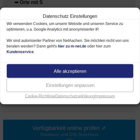
➥ Orte mit S
Datenschutz Einstellungen
➥ Orte mit T
Wir verwenden Cookies, um unsere Website und unseren Service zu
optimieren, u.a. Google Analytics mit anonymisierter IP.
➥ Orte mit U
Wir sind autorisierter Partner von NetAachen. Sie möchten nicht von uns
beraten werden? Dann geht's
hier zu m-net.de
oder hier zum
Kundenservice
.
➥ Orte mit V
Alle akzeptieren
➥ Orte mit W
Einstellungen anpassen
➥ Orte mit Z
Cookie-Richtlinie
Datenschutzerklärung
Impressum
Verfügbarkeit online prüfen ⇗
Glasfaser und DSL Anschluss