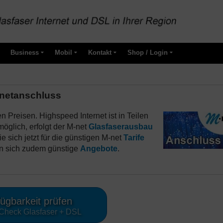
Business
Mobil
Kontakt
Shop / Login
rnetanschluss
n Preisen. Highspeed Internet ist in Teilen
möglich, erfolgt der M-net
Glasfaserausbau
e sich jetzt für die günstigen M-net
Tarife
rn sich zudem günstige
Angebote
.
ügbarkeit prüfen
Check Glasfaser + DSL