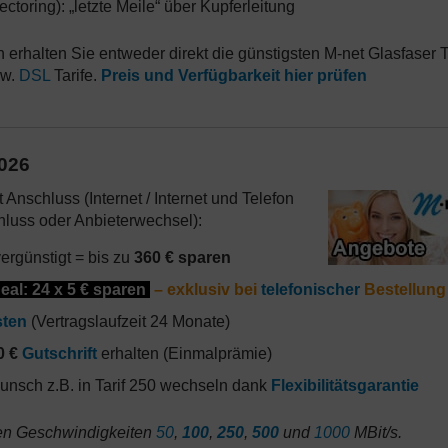
ctoring): „letzte Meile“ über Kupferleitung
rhalten Sie entweder direkt die günstigsten M-net Glasfaser T
zw.
DSL
Tarife.
Preis und Verfügbarkeit hier prüfen
2026
Anschluss (Internet / Internet und Telefon
luss oder Anbieterwechsel):
ergünstigt = bis zu
360 € sparen
eal: 24 x 5 € sparen
– exklusiv bei
telefonischer
Bestellung
sten
(Vertragslaufzeit 24 Monate)
0 €
Gutschrift
erhalten (Einmalprämie)
Wunsch z.B. in Tarif 250 wechseln dank
Flexibilitätsgarantie
den Geschwindigkeiten
50
,
100
,
250
,
500
und
1000
MBit/s.