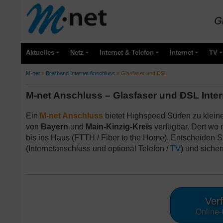
Aktuelles
Netz
Internet & Telefon
Internet
TV
M-net
»
Breitband Internet Anschluss
»
Glasfaser und DSL
M-net Anschluss – Glasfaser und DSL Inte
Ein
M-net Anschluss
bietet Highspeed Surfen zu kleine
von
Bayern
und
Main-Kinzig-Kreis
verfügbar. Dort wo 
bis ins Haus (FTTH / Fiber to the Home). Entscheiden Si
(Internetanschluss und optional Telefon /
TV
) und siche
Verf
Online-