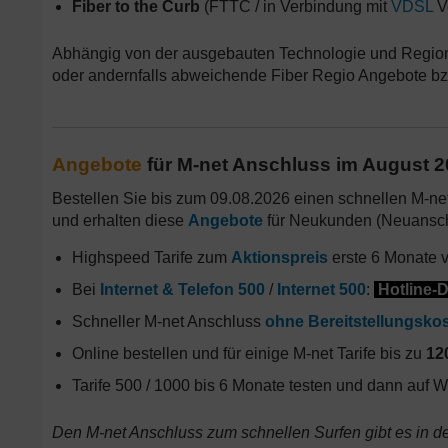
Fiber to the Curb
(FTTC / in Verbindung mit
VDSL
Ve
Abhängig von der ausgebauten Technologie und Region e
oder andernfalls abweichende Fiber Regio Angebote b
Angebote
für M-net Anschluss im August 
Bestellen Sie bis zum 09.08.2026 einen schnellen M-net 
und erhalten diese
Angebote
für Neukunden (Neuansch
Highspeed Tarife zum
Aktionspreis
erste 6 Monate v
Bei
Internet & Telefon 500
/
Internet 500
:
Hotline-D
Schneller M-net Anschluss
ohne Bereitstellungsko
Online bestellen und für einige M-net Tarife bis zu
12
Tarife 500 / 1000 bis 6 Monate testen und dann auf 
Den M-net Anschluss zum schnellen Surfen gibt es in 