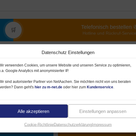
Telefonisch bestellen 
🛒
Hotline und Rückruf-Servic
Datenschutz Einstellungen
ghspeed oder DSL
Wir verwenden Cookies, um unsere Website und unseren Service zu optimieren,
u.a. Google Analytics mit anonymisierter IP.
schluss mit 100, 250 oder 500 MBit/s. Der
on 500
. Zusätzlich gibt es Angebote mit
50
Wir sind autorisierter Partner von NetAachen. Sie möchten nicht von uns beraten
werden? Dann geht's
hier zu m-net.de
oder hier zum
Kundenservice
.
limited Datenvolumen (keine Drosselung). Wenn
et Tarife
(Internet Flatrate ohne Telefon).
Alle akzeptieren
Einstellungen anpassen
luss 250 MBit
Anschluss 500 MBit
Cookie-Richtlinie
Datenschutzerklärung
Impressum