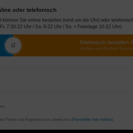
nline oder telefonisch
 können Sie online bestellen (rund um die Uhr) oder telefonisc
Fr. 7:30-22 Uhr / Sa. 8-22 Uhr / So. + Feiertage 10-22 Uhr).
Telefonisch bestellen 
🛒
Hotline und Rückruf-Servic
 24 Monaten. Alternativ gibt es den M-net Anschluss mit Internet und opt
ndbar) – es gelten abweichende Angebote. Die günstigen Preise für
en, Augsburg, Erlangen und Würzburg. Im restlichen Ausbaugebietes
 den letzten 6 Monaten kein Mnet Anschluss). Der Onlinevorteil gilt nic
en.
der Preise und Angebote kann abweichen (
Preisfehler hier melden
).