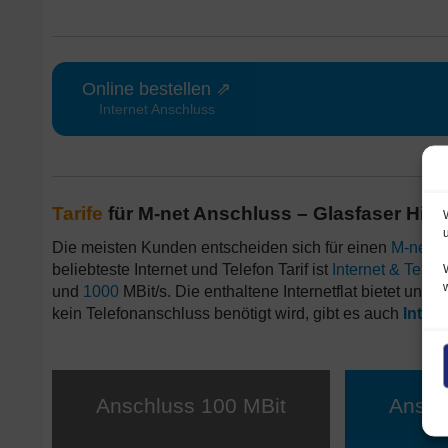
Online bestellen ⇗
Internet Anschluss
Tarife
für M-net Anschluss – Glasfaser Hi
Die meisten Kunden entscheiden sich für einen
M-net
An
beliebteste Internet und Telefon Tarif ist
Internet & Telef
und
1000
MBit/s. Die enthaltene Internetflat bietet un
kein Telefonanschluss benötigt wird, gibt es auch
Intern
Anschluss 100 MBit
Ansch