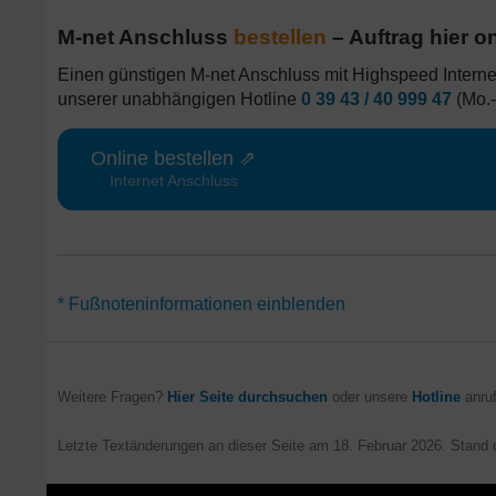
M-net Anschluss
bestellen
– Auftrag hier o
Einen günstigen M-net Anschluss mit Highspeed Internet
unserer unabhängigen Hotline
0 39 43 / 40 999 47
(Mo.-
Online bestellen ⇗
Internet Anschluss
*Für alle M-net Tarife mit Rabatt gilt eine Vertragslaufzeit von
* Fußnoteninformationen einblenden
Telefon / TV auch ohne Mindestvertragslaufzeit (monatlich kü
Highspeed Surfen gelten nur im direkten Ausbaugebiet Münch
teilweise abweichende Regio-Tarife. Aktionen für Neukunden (in
Aufträge in Shops.
Weitere Fragen?
Hier Seite durchsuchen
oder unsere
Hotline
anruf
Letzte Textänderungen an dieser Seite am
18. Februar 2026
. Stand 