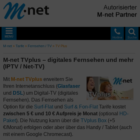
MENÜ
Hotline
Suche
M-net
»
Tarife
»
Fernsehen / TV
»
TV Plus
M-net TVplus – digitales Fernsehen und mehr
(IPTV / Net-TV)
Mit
M-net TVplus
erweitern Sie
Ihren Internetanschluss (
Glasfaser
und
DSL
) um Digital-TV (digitales
Fernsehen). Das Fernsehen als
Option für die
Surf-Flat
und
Surf & Fon-Flat
Tarife kostet
zwischen 5 € und 10 € Aufpreis je Monat
(optional
HD-
Paket
). Die Nutzung kann über die
TVplus Box
(+5
€/Monat) erfolgen oder aber über das Handy / Tablet (auch
mit einem Google Chromecast).