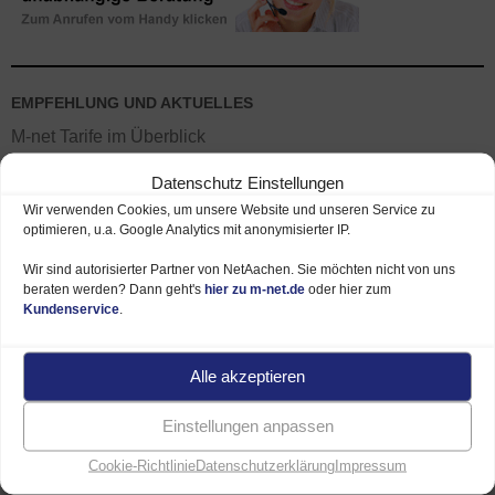
EMPFEHLUNG UND AKTUELLES
M-net Tarife im Überblick
M-net Angebote – hier sparen
Datenschutz Einstellungen
Wir verwenden Cookies, um unsere Website und unseren Service zu
Verfügbarkeit prüfen – Glasfaser / DSL
optimieren, u.a. Google Analytics mit anonymisierter IP.
Wir sind autorisierter Partner von NetAachen. Sie möchten nicht von uns
beraten werden? Dann geht's
hier zu m-net.de
oder hier zum
M-NET TARIFE
Kundenservice
.
Internet und Telefon Tarife
Alle akzeptieren
Internet Tarife (ohne Telefon)
Geschäftskunden Tarife
Einstellungen anpassen
Fernsehen – TV Tarife
Cookie-Richtlinie
Datenschutzerklärung
Impressum