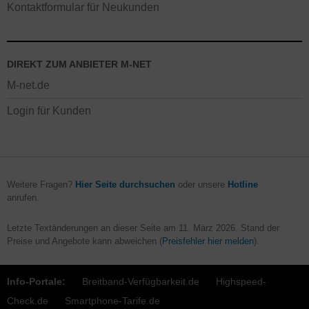
Kontaktformular für Neukunden
DIREKT ZUM ANBIETER M-NET
M-net.de
Login für Kunden
Weitere Fragen?
Hier Seite durchsuchen
oder unsere
Hotline
anrufen.
Letzte Textänderungen an dieser Seite am
11. März 2026
. Stand der
Preise und Angebote kann abweichen (
Preisfehler hier melden
).
Info-Portale:
Breitband-Verfügbarkeit.de
Highspeed-
Check.de
Smartphone-Tarife.de