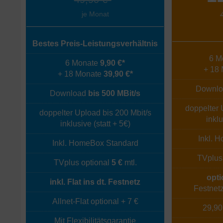
je Monat
Bestes Preis-Leistungsverhältnis
6 M
6 Monate
9,90 €*
+ 18
+ 18 Monate
39,90 €*
Downl
Download
bis 500 MBit/s
doppelter 
doppelter Upload bis 200 Mbit/s
inklu
inklusive (statt + 5€)
Inkl. 
Inkl. HomeBox Standard
TVplus 
TVplus optional
5 €
mtl.
opti
inkl. Flat ins dt. Festnetz
Festnetz
Allnet-Flat optional + 7 €
29,90
Mit Flexibilitätsgarantie