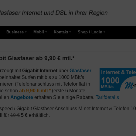
Business
Mobil
Kontakt
Shop / Login
it Glasfaser ab 9,90 € mtl.*
rzeugt mit
Gigabit Internet
über
Glasfaser
beinhaltet Surfen mit bis zu 1000 MBit/s
ieren (Telefonanschluss mit Telefonflat in
Sie schon
ab 9,90 € mtl.*
(erste 6 Monate,
ellen
Angebote
erhalten Sie einige Rabatte.
Tarifdetails
speed / Gigabit Glasfaser Anschluss M-net Internet & Telefon 1
ll für
10 €
5 €
erhältlich.