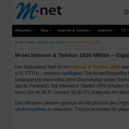
Aktuelles
Netz
Internet & Telefon
Internet
TV
M-net
»
Tarife
»
Internet und Telefon
»
Internet & Telefon 1000
M-net Internet & Telefon 1000 MBit/s – Gigab
Der Highspeed-Tarif M-net
Internet & Telefon 1000
übe
(z.B. FTTH) – insofern
verfügbar
. Die M-net Doppelflat 
(unbegrenzte Internetflat ohne Drosselung) sowie Telefon
das dt. Festnetz). Die Internet & Telefon 1000 erhalten 
dann 18x 49,90 €*, danach 59,90 €*). Aufgrund der aktu
Des Weiteren besteht optional die Möglichkeit den High
um
Fernsehen
zu erweitern: TVplus ist hierbei für aktue