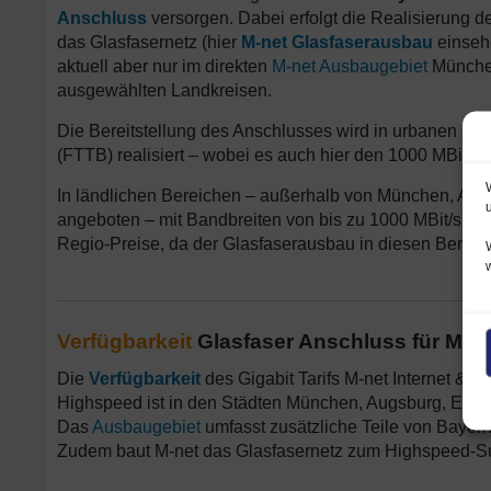
Anschluss
versorgen. Dabei erfolgt die Realisierung de
das Glasfasernetz (hier
M-net Glasfaserausbau
einsehe
aktuell aber nur im direkten
M-net Ausbaugebiet
München
ausgewählten Landkreisen.
Die Bereitstellung des Anschlusses wird in urbanen Geb
(FTTB) realisiert – wobei es auch hier den 1000 MBit G
In ländlichen Bereichen – außerhalb von München, Aug
angeboten – mit Bandbreiten von bis zu 1000 MBit/s (z.
Regio-Preise, da der Glasfaserausbau in diesen Bereiche
Verfügbarkeit
Glasfaser Anschluss für M-net
Die
Verfügbarkeit
des Gigabit Tarifs M-net Internet & T
Highspeed ist in den Städten München, Augsburg, Erl
Das
Ausbaugebiet
umfasst zusätzliche Teile von Bayer
Zudem baut M-net das Glasfasernetz zum Highspeed-Su