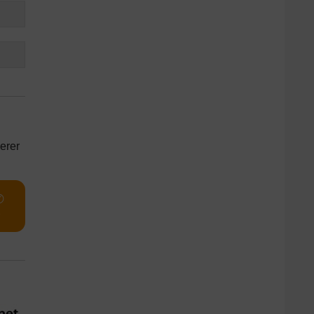
erer
✆
e