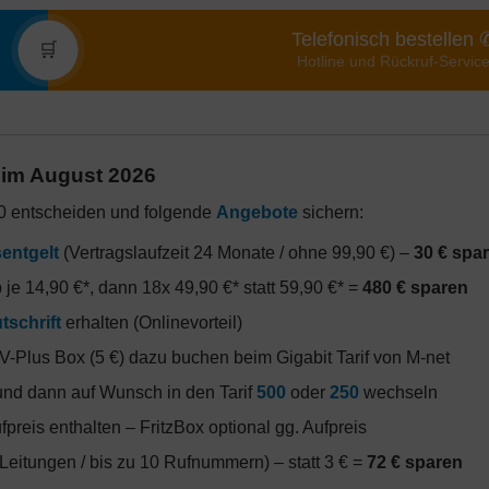
Telefonisch bestellen 
🛒
Hotline und Rückruf-Servic
0 im August 2026
000 entscheiden und folgende
Angebote
sichern:
entgelt
(Vertragslaufzeit 24 Monate / ohne 99,90 €) –
30 € spa
 je 14,90 €*, dann 18x 49,90 €* statt 59,90 €* =
480 € sparen
tschrift
erhalten (Onlinevorteil)
 TV-Plus Box (5 €) dazu buchen beim Gigabit Tarif von M-net
und dann auf Wunsch in den Tarif
500
oder
250
wechseln
reis enthalten – FritzBox optional gg. Aufpreis
 Leitungen / bis zu 10 Rufnummern) – statt 3 € =
72 € sparen