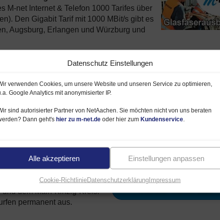
s M-net Internet & Telefon 1000 Tarifes über
n). Den Gigabit Tarif mit 1000 MBit/s gibt es
, Augsburg, Erlangen und Würzburg und
ieten via Fibre to the Home (
FTTH
) in bzw. Fiber to the Buildin
Datenschutz Einstellungen
igabit Anschluss nur über die FTTH Technologie gibt.
Wir verwenden Cookies, um unsere Website und unseren Service zu optimieren,
sburg, Erlangen und Würzburg – werden teilweise Regio-Tarife
u.a. Google Analytics mit anonymisierter IP.
B.
M-net Internet & Telefon 500
). Dort gelten ggf. abweichende
n deutlich teurer ist.
Preis hier prüfen
Wir sind autorisierter Partner von NetAachen. Sie möchten nicht von uns beraten
werden? Dann geht's
hier zu m-net.de
oder hier zum
Kundenservice
.
 Internet & Telefon 1000
Alle akzeptieren
Einstellungen anpassen
elefon 1000 mit Glasfaser
Verfügbarkeit prüfen
Cookie-Richtlinie
Datenschutzerklärung
Impressum
angen und Würzburg gegeben.
Glasfaser Internet 1000
n und dem Main-Kinzig-Kreis.
rfen permanent aus.