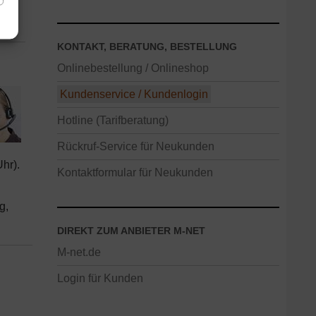
KONTAKT, BERATUNG, BESTELLUNG
Onlinebestellung / Onlineshop
Kundenservice / Kundenlogin
Hotline (Tarifberatung)
Rückruf-Service für Neukunden
Uhr).
Kontaktformular für Neukunden
g,
DIREKT ZUM ANBIETER M-NET
M-net.de
Login für Kunden