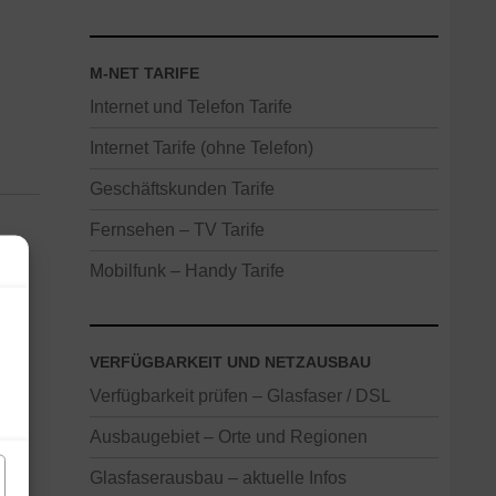
M-NET TARIFE
Internet und Telefon Tarife
Internet Tarife (ohne Telefon)
Geschäftskunden Tarife
Fernsehen – TV Tarife
Mobilfunk – Handy Tarife
VERFÜGBARKEIT UND NETZAUSBAU
Verfügbarkeit prüfen – Glasfaser / DSL
Ausbaugebiet – Orte und Regionen
Glasfaserausbau – aktuelle Infos