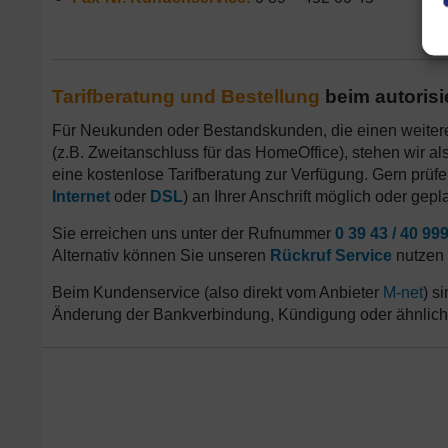
Tarifberatung und Bestellung
beim autorisi
Für Neukunden oder Bestandskunden, die einen weite
(z.B. Zweitanschluss für das HomeOffice), stehen wir al
eine kostenlose Tarifberatung zur Verfügung. Gern prüfe
Internet
oder
DSL
) an Ihrer Anschrift möglich oder gepla
Sie erreichen uns unter der Rufnummer
0 39 43 / 40 99
Alternativ können Sie unseren
Rückruf Service
nutzen 
Beim Kundenservice (also direkt vom Anbieter
M-net
) s
Änderung der Bankverbindung, Kündigung oder ähnliche