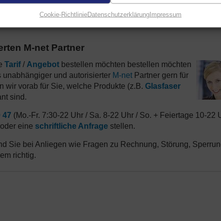
Cookie-Richtlinie
Datenschutzerklärung
Impressum
erten M-net Partner
re
Tarif
/
Angebot
bestellen möchten bestellen möchten
s unabhängiger und autorisierter
M-net
Partner gern für
n wir vorab für Sie, welche Produkte (z.B.
Glasfaser
nt sind.
9 47
(Mo.-Fr. 7:30-22 Uhr / Sa. 8-22 Uhr / So. + Feiertage 10-22 
oder eine
schriftliche Anfrage
stellen.
ind Sie bei Anliegen wie Fragen zu Rechnung, Störung, Sperrun
m richtig.