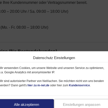
ie Ihre Kundennummer oder Vertragsnummer bereit.
8:00 – 20:00 Uhr / Sa. 09:00 – 18:00 Uhr)
(Mo. - Fr. 08:00 – 18:00 Uhr)
ice (für Bestandskunden)
Datenschutz Einstellungen
Kundenlogin:
Wir verwenden Cookies, um unsere Website und unseren Service zu optimieren,
u.a. Google Analytics mit anonymisierter IP.
Wir sind autorisierter Partner von NetAachen. Sie möchten nicht von uns beraten
werden? Dann geht's
hier zu m-net.de
oder hier zum
Kundenservice
.
urter Ring 158 / 80807 München
Alle akzeptieren
Einstellungen anpassen