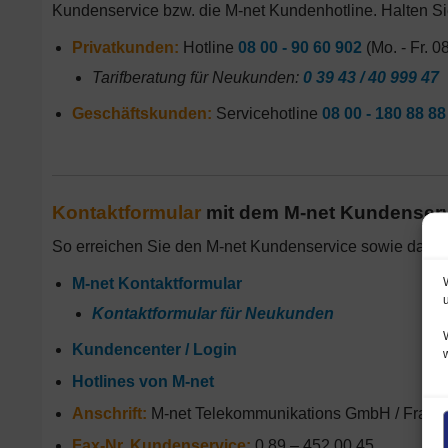
Kundenservice bzw. die M-net Kundenhotline. Halten S
Privatkunden:
Hotline
08 00 - 90 60 902
(Mo. - Fr. 0
Tarifberatung für Neukunden:
0 39 43 / 40 999 47
Geschäftskunden:
Servicehotline
08 00 - 180 88 88
Kontaktformular
mit dem M-net Kundenserv
So erreichen Sie den M-net Kundenservice sowie das 
M-net Kontaktformular
Kontaktformular für Neukunden
Kundencenter / Login
Hotlines von M-net
Anschrift:
M-net Telekommunikations GmbH / Frankf
Fax-Nr. Kundenservice:
0 89 – 452 00 45