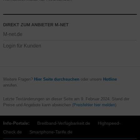
DIREKT ZUM ANBIETER M-NET
M-net.de
Login für Kunden
Weitere Fragen?
Hier Seite durchsuchen
oder unsere
Hotline
anrufen.
Letzte Textänderungen an dieser Seite am
9. Februar 2024
. Stand der
Preise und Angebote kann abweichen (
Preisfehler hier melden
).
Info-Portale:
Breitband-Verfügbarkeit.de
Highspeed-
Check.de
Smartphone-Tarife.de