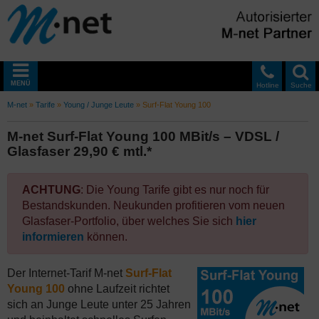
MENÜ
Hotline
Suche
M-net
»
Tarife
»
Young / Junge Leute
»
Surf-Flat Young 100
M-net Surf-Flat Young 100 MBit/s – VDSL /
Glasfaser 29,90 € mtl.*
ACHTUNG
: Die Young Tarife gibt es nur noch für
Bestandskunden. Neukunden profitieren vom neuen
Glasfaser-Portfolio, über welches Sie sich
hier
informieren
können.
Der Internet-Tarif M-net
Surf-Flat
Young 100
ohne Laufzeit richtet
sich an Junge Leute unter 25 Jahren