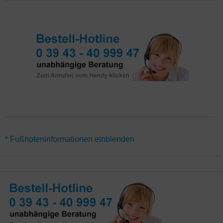
*Den Tarif M-net Surf-Flat Young 100 nutzen Sie ohne
* Fußnoteninformationen einblenden
Vertragslaufzeit (6 Wochen Kündigungsfrist). Voraussetzung ist ein
Alter des Vertragsinhabers unter 25 Jahren bei Vertragsabschluss.
Die besonders günstigen Preise für den Highspeed
Glasfaseranschluss sind nur im direkten Ausbaugebiet München,
Augsburg, Erlangen, Würzburg und einigen anderen Teilbereichen
des M-net Netzes verfügbar. In den restlichen Orten des
Ausbaugebietes gilt ein abweichender Regio-Preis bzw.