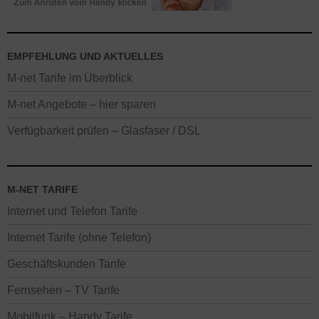
abweichende Tarif-Angebote. Alle Neukunden-Aktionen mit
Rabatten gelten nur, wenn in den letzten 6 Monaten kein M-net
Breitband Internet Anschluss vorhanden war. Der Onlinevorteil gilt
nicht in M-net Shops.
EMPFEHLUNG UND AKTUELLES
M-net Tarife im Überblick
M-net Angebote – hier sparen
Verfügbarkeit prüfen – Glasfaser / DSL
M-NET TARIFE
Internet und Telefon Tarife
Internet Tarife (ohne Telefon)
Geschäftskunden Tarife
Fernsehen – TV Tarife
Mobilfunk – Handy Tarife