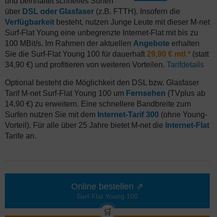
und beinhaltet schnelles Surfen
über
DSL oder Glasfaser
(z.B. FTTH). Insofern die
Verfügbarkeit
besteht, nutzen Junge Leute mit dieser M-net
Surf-Flat Young eine unbegrenzte Internet-Flat mit bis zu
100 MBit/s. Im Rahmen der aktuellen
Angebote
erhalten
Sie die Surf-Flat Young 100 für dauerhaft
29,90 € mtl.*
(statt
34,90 €) und profitieren von weiteren Vorteilen.
Tarifdetails
Optional besteht die Möglichkeit den DSL bzw. Glasfaser
Tarif M-net Surf-Flat Young 100 um
Fernsehen
(TVplus ab
14,90 €) zu erweitern. Eine schnellere Bandbreite zum
Surfen nutzen Sie mit dem
Internet-Tarif 300
(ohne Young-
Vorteil). Für alle über 25 Jahre bietet M-net die
Internet-Flat
Tarife an.
Online bestellen ⇗
Surf-Flat Young 100
🛒