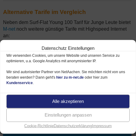
Alternative Tarife im Vergleich
Neben dem Surf-Flat Young 100 Tarif für Junge Leute bietet
M-net
noch weitere günstige Tarife mit Highspeed Internet
an:
Datenschutz Einstellungen
Wir verwenden Cookies, um unsere Website und unseren Service zu
optimieren, u.a. Google Analytics mit anonymisierter IP.
Empfehlung
Wir sind autorisierter Partner von NetAachen. Sie möchten nicht von uns
S&F Flat 300
beraten werden? Dann geht's
hier zu m-net.de
oder hier zum
Kundenservice
.
9,90 €*
Alle akzeptieren
44,90 €*
Einstellungen anpassen
je Monat
Cookie-Richtlinie
Datenschutzerklärung
Impressum