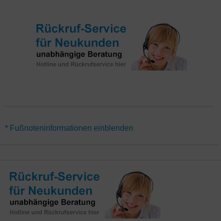
*Für alle Aktionen gilt eine Mindestvertragslaufzeit von 24
* Fußnoteninformationen einblenden
Monaten. Alternativ gibt es den Tarif M-net Surf & Fon-Flat 1000
auch ohne Vertragslaufzeit (monatlich kündbar) – hier gelten
abweichende Angebote. Den M-net Gigabit Anschluss gibt es
zurzeit nur im Ausbaugebiet München, Augsburg, Erlangen und
Würzburg in direkt per Glasfaser versorgten Wohnungen. In den
restlichen Orten des M-net Ausbaugebietes gilt ein abweichender
Regio-Preis und andere Tarife. Alle Neukunden-Aktionen mit
Rabatten gelten nur, wenn in den letzten 6 Monaten kein M-net