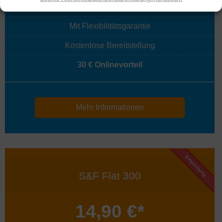
TVplus
HD
optional 9,90 € mtl.
Mit Flexibilitätsgarantie
Kostenlose Bereitstellung
30 € Onlinevorteil
Mehr Informationen
Empfehlung
S&F Flat 300
14,90 €*