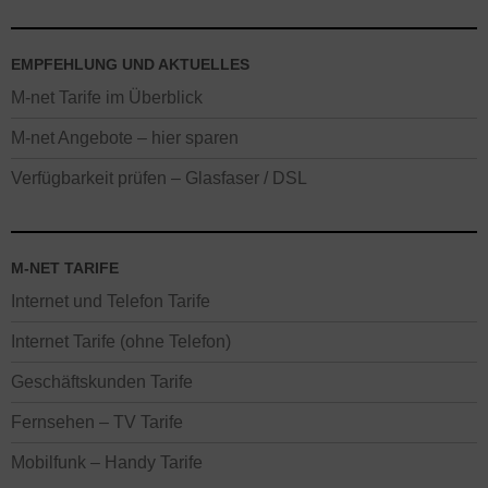
Anschluss vorhanden war. Onlinevorteile gelten nicht in M-net
Shops.
EMPFEHLUNG UND AKTUELLES
M-net Tarife im Überblick
M-net Angebote – hier sparen
Verfügbarkeit prüfen – Glasfaser / DSL
M-NET TARIFE
Internet und Telefon Tarife
Internet Tarife (ohne Telefon)
Geschäftskunden Tarife
Fernsehen – TV Tarife
Mobilfunk – Handy Tarife