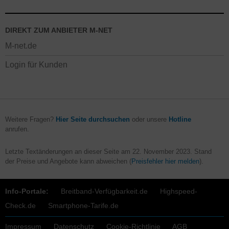
DIREKT ZUM ANBIETER M-NET
M-net.de
Login für Kunden
Weitere Fragen?
Hier Seite durchsuchen
oder unsere
Hotline
anrufen.
Letzte Textänderungen an dieser Seite am
22. November 2023
. Stand
der Preise und Angebote kann abweichen (
Preisfehler hier melden
).
Info-Portale:
Breitband-Verfügbarkeit.de
Highspeed-
Check.de
Smartphone-Tarife.de
Impressum
Datenschutz
Cookie-Richtlinie
AGB