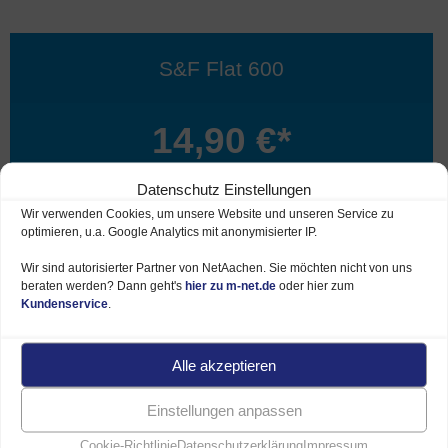
S&F Flat 600
14,90 €*
59,90 €*
Datenschutz Einstellungen
je Monat
Wir verwenden Cookies, um unsere Website und unseren Service zu
optimieren, u.a. Google Analytics mit anonymisierter IP.
Bestes Preis-Leistungsverhältnis
Wir sind autorisierter Partner von NetAachen. Sie möchten nicht von uns
beraten werden? Dann geht's
hier zu m-net.de
oder hier zum
Kundenservice
.
6 Monate
14,90 €*
Download
bis 600 MBit/s
Alle akzeptieren
Upload bis 200 MBit/s
Einstellungen anpassen
Inkl. HomeBox
Komfort
Cookie-Richtlinie
Datenschutzerklärung
Impressum