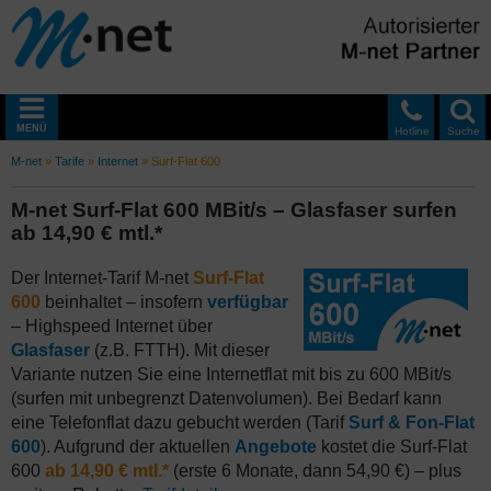
MENÜ
Hotline
Suche
M-net
»
Tarife
»
Internet
»
Surf-Flat 600
M-net Surf-Flat 600 MBit/s – Glasfaser surfen
ab 14,90 € mtl.*
Der Internet-Tarif M-net
Surf-Flat
600
beinhaltet – insofern
verfügbar
– Highspeed Internet über
Glasfaser
(z.B. FTTH). Mit dieser
Variante nutzen Sie eine Internetflat mit bis zu 600 MBit/s
(surfen mit unbegrenzt Datenvolumen). Bei Bedarf kann
eine Telefonflat dazu gebucht werden (Tarif
Surf & Fon-Flat
600
). Aufgrund der aktuellen
Angebote
kostet die Surf-Flat
600
ab 14,90 € mtl.*
(erste 6 Monate, dann 54,90 €) – plus