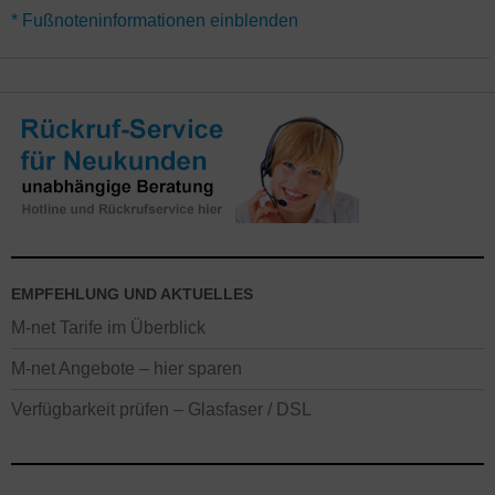
*Für alle Aktionen gilt eine Mindestvertragslaufzeit von 24
* Fußnoteninformationen einblenden
Monaten. Alternativ gibt es den Tarif M-net Surf-Flat 600 auch
ohne Vertragslaufzeit (monatlich kündbar) – hier gelten
abweichende Angebote. Die besonders günstigen Preise für den
Highspeed Glasfaseranschluss nur im direkten Ausbaugebiet
München, Augsburg, Erlangen und Würzburg. In den restlichen
Orten des M-net Ausbaugebietes gilt teilweise ein abweichender
Regio-Preis. Alle Neukunden-Aktionen mit Rabatten gelten nur,
wenn in den letzten 6 Monaten kein M-net Breitband Internet
Anschluss vorhanden war. Der Onlinevorteil gilt nicht in M-net
Shops.
EMPFEHLUNG UND AKTUELLES
M-net Tarife im Überblick
M-net Angebote – hier sparen
Verfügbarkeit prüfen – Glasfaser / DSL