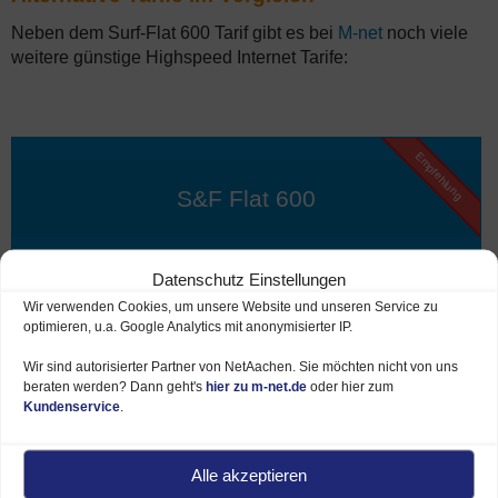
Neben dem Surf-Flat 600 Tarif gibt es bei
M-net
noch viele
weitere günstige Highspeed Internet Tarife:
Empfehlung
S&F Flat 600
9,90 €*
Datenschutz Einstellungen
Wir verwenden Cookies, um unsere Website und unseren Service zu
59,90 €*
optimieren, u.a. Google Analytics mit anonymisierter IP.
je Monat
Wir sind autorisierter Partner von NetAachen. Sie möchten nicht von uns
beraten werden? Dann geht's
hier zu m-net.de
oder hier zum
Kundenservice
.
6 Monate
9,90 €*
Alle akzeptieren
danach 18 Monate
54,90 €*