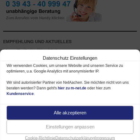
EMPFEHLUNG UND AKTUELLES
M-net Tarife im Überblick
Datenschutz Einstellungen
M-net Angebote – hier sparen
Wir verwenden Cookies, um unsere Website und unseren Service zu
optimieren, u.a. Google Analytics mit anonymisierter IP.
Verfügbarkeit prüfen – Glasfaser / DSL
Wir sind autorisierter Partner von NetAachen. Sie möchten nicht von uns
beraten werden? Dann geht's
hier zu m-net.de
oder hier zum
Kundenservice
.
M-NET TARIFE
Internet und Telefon Tarife
Alle akzeptieren
Internet Tarife (ohne Telefon)
Einstellungen anpassen
Geschäftskunden Tarife
Cookie-Richtlinie
Datenschutzerklärung
Impressum