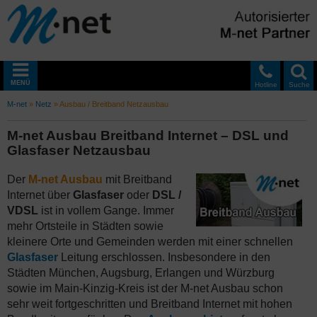
MENÜ
Hotline
Suche
M-net
»
Netz
»
Ausbau / Breitband Netzausbau
M-net Ausbau Breitband Internet – DSL und
Glasfaser Netzausbau
Der
M-net Ausbau
mit Breitband
Internet über
Glasfaser
oder
DSL /
VDSL
ist in vollem Gange. Immer
mehr Ortsteile in Städten sowie
kleinere Orte und Gemeinden werden mit einer schnellen
Glasfaser
Leitung erschlossen. Insbesondere in den
Städten München, Augsburg, Erlangen und Würzburg
sowie im Main-Kinzig-Kreis ist der M-net Ausbau schon
sehr weit fortgeschritten und Breitband Internet mit hohen