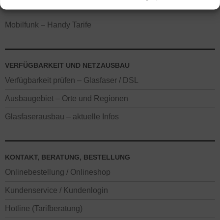
Fernsehen – TV Tarife
Mobilfunk – Handy Tarife
VERFÜGBARKEIT UND NETZAUSBAU
Verfügbarkeit prüfen – Glasfaser / DSL
Ausbaugebiet – Orte und Regionen
Glasfaserausbau – aktuelle Infos
KONTAKT, BERATUNG, BESTELLUNG
Onlinebestellung / Onlineshop
Kundenservice / Kundenlogin
Hotline (Tarifberatung)