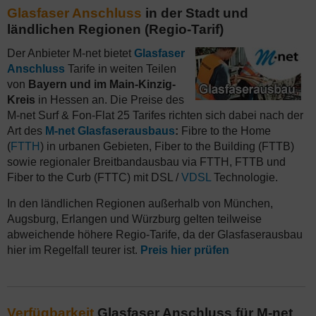
Glasfaser Anschluss
in der Stadt und
ländlichen Regionen (Regio-Tarif)
Der Anbieter M-net bietet
Glasfaser
Anschluss
Tarife in weiten Teilen
von
Bayern und im Main-Kinzig-
Kreis
in Hessen an. Die Preise des
M-net Surf & Fon-Flat 25 Tarifes richten sich dabei nach der
Art des
M-net Glasfaserausbaus
:
Fibre to the Home
(
FTTH
) in urbanen Gebieten, Fiber to the Building (FTTB)
sowie regionaler Breitbandausbau via FTTH, FTTB und
Fiber to the Curb (FTTC) mit DSL /
VDSL
Technologie.
In den ländlichen Regionen außerhalb von München,
Augsburg, Erlangen und Würzburg gelten teilweise
abweichende höhere Regio-Tarife, da der Glasfaserausbau
hier im Regelfall teurer ist.
Preis hier prüfen
Verfügbarkeit
Glasfaser Anschluss für M-net