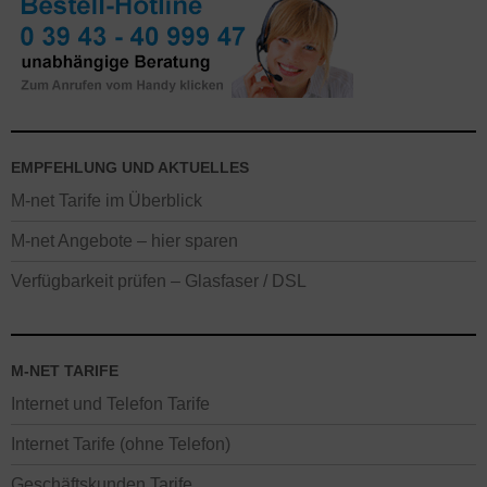
Augsburg, Erlangen und Würzburg. In den restlichen Orten des M-
net Ausbaugebietes gilt teilweise ein abweichender Regio-Preis.
Alle Neukunden-Aktionen mit Rabatten gelten nur, wenn in den
letzten 6 Monaten kein M-net Anschluss vorhanden war. Der
Onlinevorteil gilt nicht in M-net Shops.
EMPFEHLUNG UND AKTUELLES
M-net Tarife im Überblick
M-net Angebote – hier sparen
Verfügbarkeit prüfen – Glasfaser / DSL
M-NET TARIFE
Internet und Telefon Tarife
Internet Tarife (ohne Telefon)
Geschäftskunden Tarife