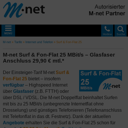
MENÜ
Hotline
Suche
M-net
»
Tarife
»
Internet und Telefon
»
Surf & Fon-Flat 25
M-net Surf & Fon-Flat 25 MBit/s – Glasfaser
Anschluss 29,90 € mtl.*
Der Einsteiger-Tarif M-net
Surf &
Fon-Flat 25
bietet – insofern
verfügbar
– Highspeed Internet
über
Glasfaser
(z.B. FTTH) oder
über DSL / VDSL. Die M-net Doppelflat beinhaltet Surfen
mit bis zu 25 MBit/s (unbegrenzte Internetflat ohne
Drosselung) und günstiges Telefonieren (Telefonanschluss
mit Telefonflat in das dt. Festnetz). Dank der aktuellen
Angebote
erhalten Sie die Surf & Fon-Flat 25 schon für