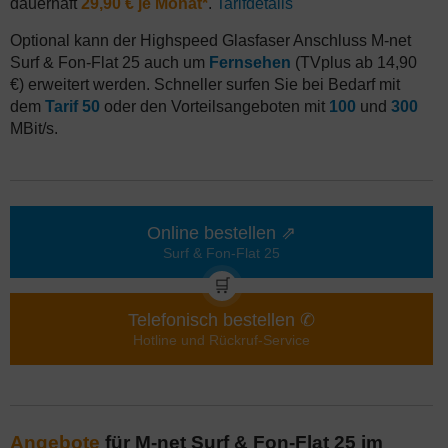
dauerhaft
29,90 € je Monat*
.
Tarifdetails
Optional kann der Highspeed Glasfaser Anschluss M-net
Surf & Fon-Flat 25 auch um
Fernsehen
(TVplus ab 14,90
€) erweitert werden. Schneller surfen Sie bei Bedarf mit
dem
Tarif 50
oder den Vorteilsangeboten mit
100
und
300
MBit/s.
Online bestellen ⇗
Surf & Fon-Flat 25
🛒
Telefonisch bestellen ✆
Hotline und Rückruf-Service
Angebote
für M-net Surf & Fon-Flat 25 im