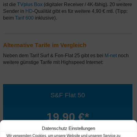
ist die
TVplus Box
(digitaler Receiver / 4K-fähig). 20 weitere
Sender in
HD
-Qualität gibt es für weitere 4,90 € mtl. (Tipp:
beim
Tarif 600
inklusive).
Alternative Tarife im Vergleich
Neben dem Tarif Surf & Fon-Flat 25 gibt es bei
M-net
noch
weitere günstige Tarife mit Highspeed Internet:
S&F Flat 50
19,90 €*
34,90 €*
Datenschutz Einstellungen
Wir verwenden Cookies, um unsere Website und unseren Service zu