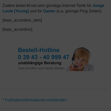
Zudem bietet M-net sehr günstige Internet Tarife für
Junge
Leute (Young)
und für
Gamer
(u.a. geringe Ping Zeiten).
[/wps_accordion_item]
[/wps_accordion]
*Für alle Deals gilt eine Mindestvertragslaufzeit von 24 Monaten.
* Fußnoteninformationen einblenden
Alternativ gibt es den Tarif M-net Surf-Flat 18 auch ohne
Vertragslaufzeit (monatlich kündbar) – hier gelten abweichende