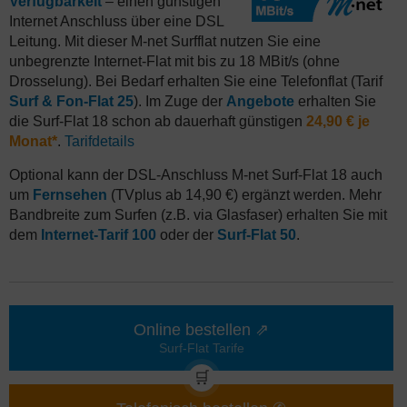
Verfügbarkeit
– einen günstigen
Internet Anschluss über eine DSL
Leitung. Mit dieser M-net Surfflat nutzen Sie eine
unbegrenzte Internet-Flat mit bis zu 18 MBit/s (ohne
Drosselung). Bei Bedarf erhalten Sie eine Telefonflat (Tarif
Surf & Fon-Flat 25
). Im Zuge der
Angebote
erhalten Sie
die Surf-Flat 18 schon ab dauerhaft günstigen
24,90 € je
Monat*
.
Tarifdetails
Optional kann der DSL-Anschluss M-net Surf-Flat 18 auch
um
Fernsehen
(TVplus ab 14,90 €) ergänzt werden. Mehr
Bandbreite zum Surfen (z.B. via Glasfaser) erhalten Sie mit
dem
Internet-Tarif 100
oder der
Surf-Flat 50
.
Online bestellen ⇗
Surf-Flat Tarife
🛒