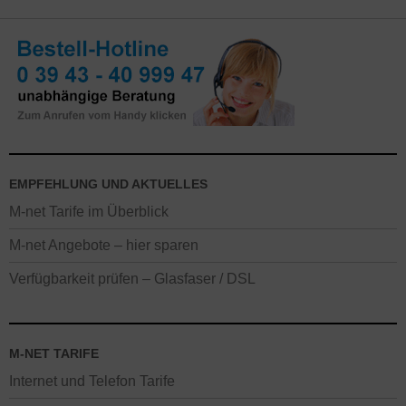
Angebote. Die besonders günstigen Preise für den Breitband
Anschluss gelten nur im direkten Ausbaugebiet München,
Augsburg, Erlangen und Würzburg. In den restlichen Orten des M-
net Ausbaugebietes gilt ein abweichender Regio-Preis. Alle
Neukunden-Aktionen mit Rabatten gelten nur, wenn in den letzten
6 Monaten kein M-net Internet Anschluss vorhanden war. Online
gewährte Rabatte gelten nicht in M-net Shops.
EMPFEHLUNG UND AKTUELLES
M-net Tarife im Überblick
M-net Angebote – hier sparen
Verfügbarkeit prüfen – Glasfaser / DSL
M-NET TARIFE
Internet und Telefon Tarife