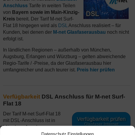
Anschluss
Tarife in weiten Teilen
von
Bayern sowie im Main-Kinzig-
Kreis
bereit. Der Tarif M-net Surf-
Flat 18 hingegen wird als
DSL
Anschluss realisiert – für
Kunden, bei denen der
M-net Glasfaserausbau
noch nicht
erfolgt ist.
In ländlichen Regionen – außerhalb von München,
Augsburg, Erlangen und Würzburg – gelten abweichende
Regio-Tarife / -Preise, da der Glasfaserausbau hier
umfangreicher und auch teurer ist.
Preis hier prüfen
Verfügbarkeit
DSL Anschluss für M-net Surf-
Flat 18
Der Tarif M-net Surf-Flat 18
Verfügbarkeit prüfen
mit DSL-Anschluss ist in
Glasfaser Internet
München, Augsburg,
Erlangen und Würzburg
Datenschutz Einstellungen